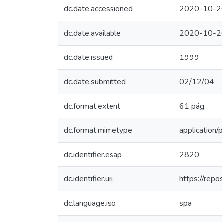
dc.date.accessioned
2020-10-2
dc.date.available
2020-10-2
dc.date.issued
1999
dc.date.submitted
02/12/04
dc.format.extent
61 pág.
dc.format.mimetype
application/
dc.identifier.esap
2820
dc.identifier.uri
https://rep
dc.language.iso
spa