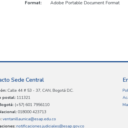
Format:
Adobe Portable Document Format
acto Sede Central
E
ión:
Calle 44 # 53 - 37, CAN, Bogotá D.C.
Pol
 postal:
111321
Ac
Bogotá:
(+57) 601 7956110
Ma
Nacional:
018000 423713
:
ventanillaunica@esap.edu.co
caciones:
notificaciones.judiciales@esap.gov.co