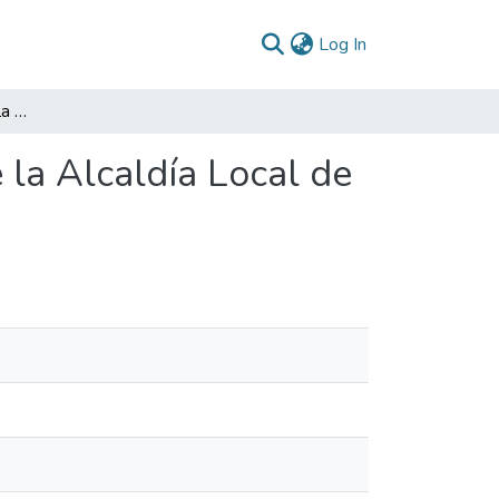
(current)
Log In
Diagnóstico y Guía para la Gestión de Proyectos de la Alcaldía Local de Santa fe 1999
 la Alcaldía Local de