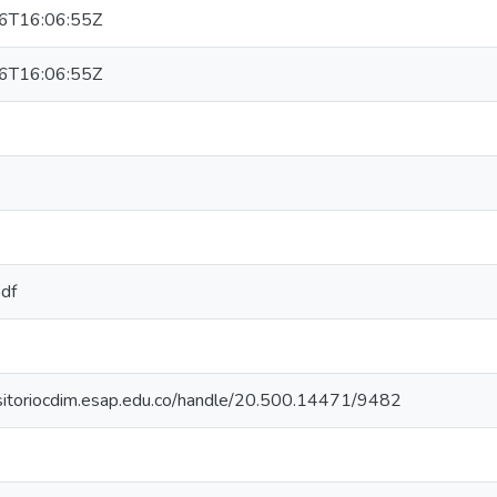
6T16:06:55Z
6T16:06:55Z
pdf
ositoriocdim.esap.edu.co/handle/20.500.14471/9482