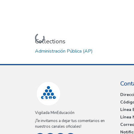
Loading...
Collections
Administración Pública (AP)
Cont
Direcc
Código
Línea 
Vigilada MinEducación
Línea 
¡Te invitamos a dejar tus comentarios en
Correo
nuestros canales oficiales!
Notifi