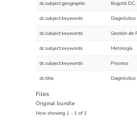
dc.subject.geographic
Bogotá D.C.
dc.subject.keywords
Diagnóstico
dc.subject.keywords
Gestión de 
dc.subject.keywords
Metología
dc.subject.keywords
Proceso
dc.title
Diagnóstico 
Files
Original bundle
Now showing
1 - 1 of 1