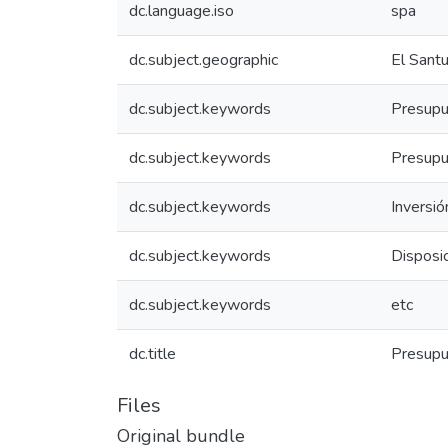
dc.language.iso
spa
dc.subject.geographic
El Santu
dc.subject.keywords
Presupu
dc.subject.keywords
Presupu
dc.subject.keywords
Inversió
dc.subject.keywords
Disposi
dc.subject.keywords
etc
dc.title
Presupu
Files
Original bundle