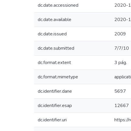
dc.date.accessioned
2020-1
dc.date.available
2020-1
dc.date.issued
2009
dc.date.submitted
7/7/10
dc.format.extent
3 pág.
dc.format.mimetype
applicat
dc.identifier.dane
5697
dc.identifier.esap
12667
dc.identifier.uri
https:/