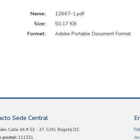
Name:
12667-1.pdf
Size:
50.17 KB
Format:
Adobe Portable Document Format
acto Sede Central
E
ión:
Calle 44 # 53 - 37, CAN, Bogotá D.C.
Pol
 postal:
111321
Ac