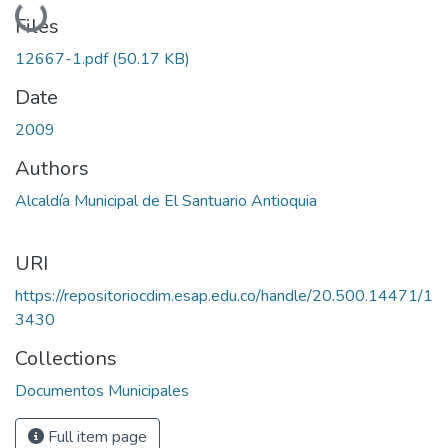
Loading...
Files
12667-1.pdf
(50.17 KB)
Date
2009
Authors
Alcaldía Municipal de El Santuario Antioquia
URI
https://repositoriocdim.esap.edu.co/handle/20.500.14471/1
3430
Collections
Documentos Municipales
Full item page