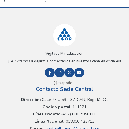
Vigilada MinEducación
¡Te invitamos a dejar tus comentarios en nuestros canales oficiales!
@esapoficial
Contacto Sede Central
Dirección:
Calle 44 # 53 - 37, CAN, Bogotá D.C.
Código postal:
111321
Línea Bogotá:
(+57) 601 7956110
Línea Nacional:
018000 423713
Correo:
ventanillaunica@esap.edu.co