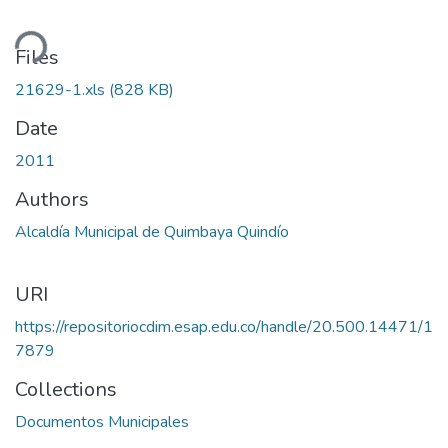
ding...
Files
21629-1.xls
(828 KB)
Date
2011
Authors
Alcaldía Municipal de Quimbaya Quindío
URI
https://repositoriocdim.esap.edu.co/handle/20.500.14471/1
7879
Collections
Documentos Municipales