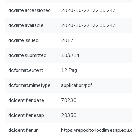
dc.date.accessioned
2020-10-27T22:39:24Z
dc.date.available
2020-10-27T22:39:24Z
dc.date.issued
2012
dc.date.submitted
18/6/14
dc.format.extent
12 Pag
dc.format.mimetype
application/pdf
dc.identifier.dane
70230
dc.identifier.esap
28350
dc.identifier.uri
https://repositoriocdim.esap.edu.