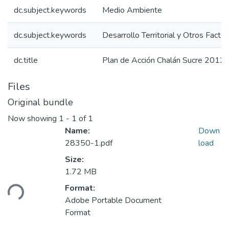
dc.subject.keywords
Medio Ambiente
dc.subject.keywords
Desarrollo Territorial y Otros Facto
dc.title
Plan de Acción Chalán Sucre 2012
Files
Original bundle
Now showing
1 - 1 of 1
Name:
Down
28350-1.pdf
load
Size:
1.72 MB
ding...
Format:
Adobe Portable Document
Format