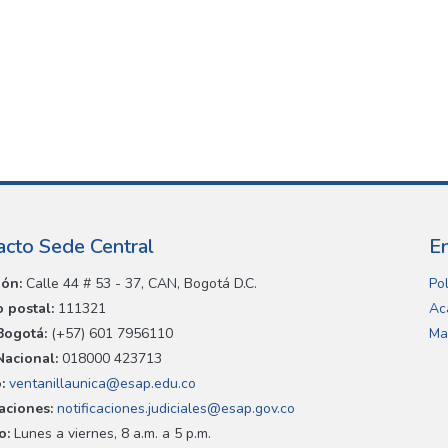
acto Sede Central
E
ión:
Calle 44 # 53 - 37, CAN, Bogotá D.C.
Pol
 postal:
111321
Ac
Bogotá:
(+57) 601 7956110
Ma
Nacional:
018000 423713
:
ventanillaunica@esap.edu.co
caciones:
notificaciones.judiciales@esap.gov.co
o:
Lunes a viernes, 8 a.m. a 5 p.m.