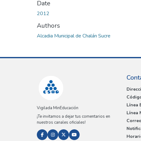
Date
2012
Authors
Alcadia Municipal de Chalán Sucre
Cont
Direcc
Código
Línea 
Vigilada MinEducación
Línea 
¡Te invitamos a dejar tus comentarios en
Correo
nuestros canales oficiales!
Notifi
Horari