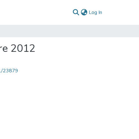
(current)
Log In
re 2012
71/23879