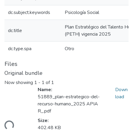
dc.subject.keywords
Psicología Social
Plan Estratégico del Talento Hu
dc.title
(PETH) vigencia 2025
dc.type.spa
Otro
Files
Original bundle
Now showing
1 - 1 of 1
Name:
Down
51889_plan-estrategico-del-
load
recurso-humano_2025 APIA
R_.pdf
ading...
Size:
402.48 KB