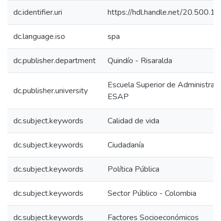
dc.identifier.uri
https://hdl.handle.net/20.500.
dc.language.iso
spa
dc.publisher.department
Quindío - Risaralda
Escuela Superior de Administraci
dc.publisher.university
ESAP
dc.subject.keywords
Calidad de vida
dc.subject.keywords
Ciudadanía
dc.subject.keywords
Política Pública
dc.subject.keywords
Sector Público - Colombia
dc.subject.keywords
Factores Socioeconómicos