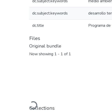
dc.subject.keywords
medio ambie
dc.subject.keywords
desarrollo ter
dc.title
Programa de 
Files
Original bundle
Now showing
1 - 1 of 1
Loading...
Collections