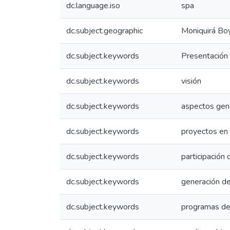
dc.language.iso
spa
dc.subject.geographic
Moniquirá Bo
dc.subject.keywords
Presentación
dc.subject.keywords
visión
dc.subject.keywords
aspectos gen
dc.subject.keywords
proyectos en 
dc.subject.keywords
participación 
dc.subject.keywords
generación d
dc.subject.keywords
programas de