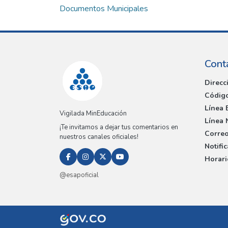
Documentos Municipales
Cont
Direcc
Código
Línea 
Vigilada MinEducación
Línea 
¡Te invitamos a dejar tus comentarios en
Correo
nuestros canales oficiales!
Notifi
Horari
@esapoficial