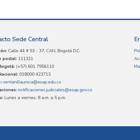
acto Sede Central
E
ión:
Calle 44 # 53 - 37, CAN, Bogotá D.C.
Pol
 postal:
111321
Ac
Bogotá:
(+57) 601 7956110
Ma
Nacional:
018000 423713
:
ventanillaunica@esap.edu.co
caciones:
notificaciones.judiciales@esap.gov.co
o:
Lunes a viernes, 8 a.m. a 5 p.m.