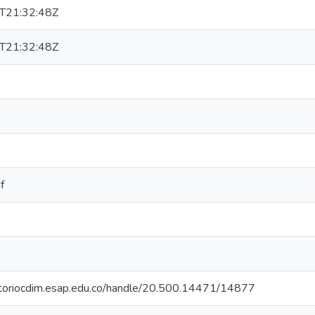
T21:32:48Z
T21:32:48Z
f
sitoriocdim.esap.edu.co/handle/20.500.14471/14877