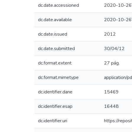
dc.date.accessioned
2020-10-26
dc.date.available
2020-10-26
dc.date.issued
2012
dc.date.submitted
30/04/12
dc.format.extent
27 pág.
dc.format.mimetype
application/pd
dc.identifier.dane
15469
dc.identifier.esap
16448
dc.identifier.uri
https://repo