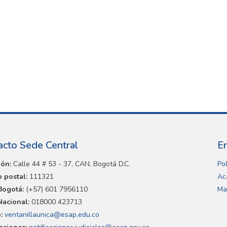
acto Sede Central
E
ión:
Calle 44 # 53 - 37, CAN, Bogotá D.C.
Pol
 postal:
111321
Ac
Bogotá:
(+57) 601 7956110
Ma
Nacional:
018000 423713
:
ventanillaunica@esap.edu.co