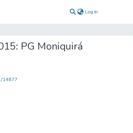
(current)
Log In
015: PG Moniquirá
71/14877