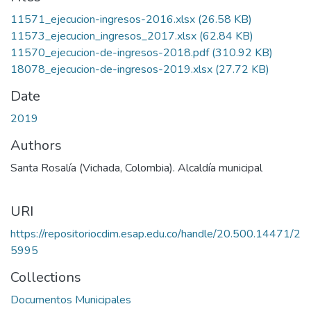
oading...
11571_ejecucion-ingresos-2016.xlsx
(26.58 KB)
11573_ejecucion_ingresos_2017.xlsx
(62.84 KB)
11570_ejecucion-de-ingresos-2018.pdf
(310.92 KB)
18078_ejecucion-de-ingresos-2019.xlsx
(27.72 KB)
Date
2019
Authors
Santa Rosalía (Vichada, Colombia). Alcaldía municipal
URI
https://repositoriocdim.esap.edu.co/handle/20.500.14471/2
5995
Collections
Documentos Municipales