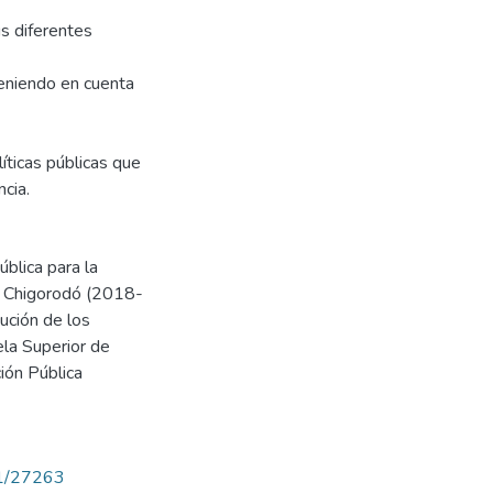
s diferentes
teniendo en cuenta
líticas públicas que
cia.
blica para la
de Chigorodó (2018-
ución de los
ela Superior de
ión Pública
71/27263