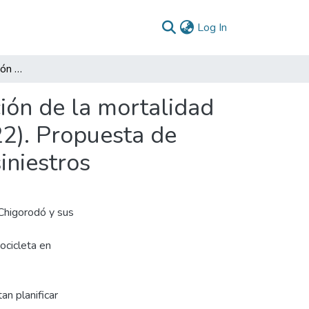
(current)
Log In
Planificación de la gestión pública para la disminución de la mortalidad por motos en el municipio de Chigorodó (2018-2022). Propuesta de planificación municipal para la disminución de los siniestros
ción de la mortalidad
2). Propuesta de
iniestros
 Chigorodó y sus
ocicleta en
an planificar