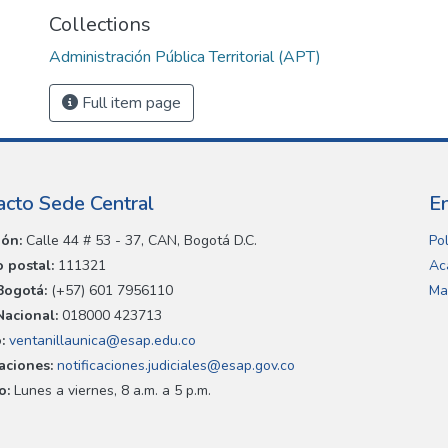
Collections
Administración Pública Territorial (APT)
Full item page
acto Sede Central
E
ión:
Calle 44 # 53 - 37, CAN, Bogotá D.C.
Pol
 postal:
111321
Ac
Bogotá:
(+57) 601 7956110
Ma
Nacional:
018000 423713
:
ventanillaunica@esap.edu.co
caciones:
notificaciones.judiciales@esap.gov.co
o:
Lunes a viernes, 8 a.m. a 5 p.m.