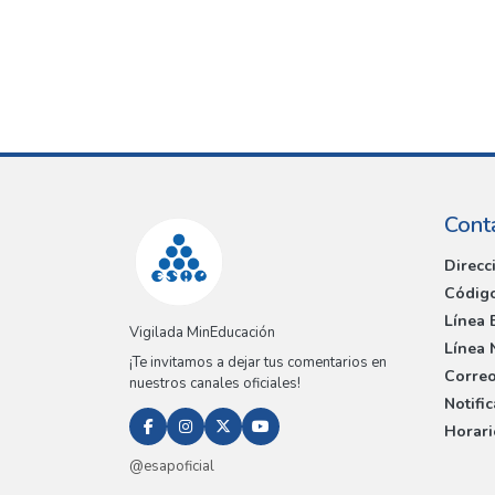
Cont
Direcc
Código
Línea 
Vigilada MinEducación
Línea 
¡Te invitamos a dejar tus comentarios en
Correo
nuestros canales oficiales!
Notifi
Horari
@esapoficial