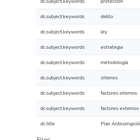
dc.subject.keywords
protección
dc.subject.keywords
delito
dc.subject.keywords
ley
dc.subject.keywords
estrategia
dc.subject.keywords
metodología
dc.subject.keywords
criterios
dc.subject.keywords
factores internos
dc.subject.keywords
factores externos 
dc.title
Plan Anticorrupc
Files