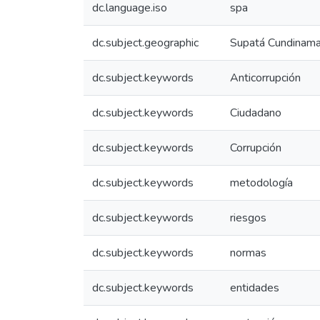
dc.language.iso
spa
dc.subject.geographic
Supatá Cundinama
dc.subject.keywords
Anticorrupción
dc.subject.keywords
Ciudadano
dc.subject.keywords
Corrupción
dc.subject.keywords
metodología
dc.subject.keywords
riesgos
dc.subject.keywords
normas
dc.subject.keywords
entidades