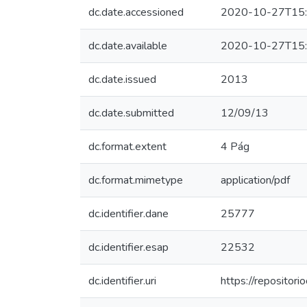
dc.date.accessioned
2020-10-27T15:
dc.date.available
2020-10-27T15:
dc.date.issued
2013
dc.date.submitted
12/09/13
dc.format.extent
4 Pág
dc.format.mimetype
application/pdf
dc.identifier.dane
25777
dc.identifier.esap
22532
dc.identifier.uri
https://reposito