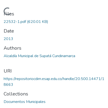
Loading...
Files
22532-1.pdf
(620.01 KB)
Date
2013
Authors
Alcaldía Municipal de Supatá Cundinamarca
URI
https://repositoriocdim.esap.edu.co/handle/20.500.14471/1
8663
Collections
Documentos Municipales