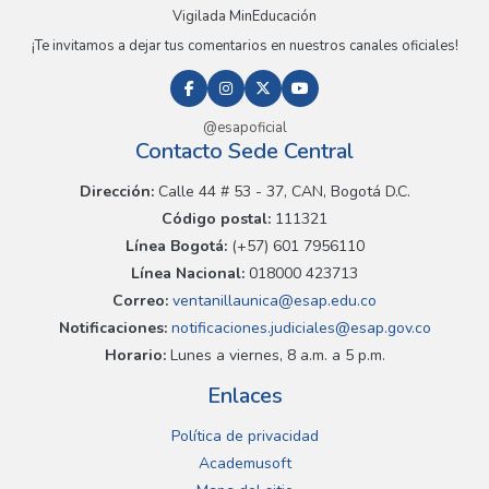
Vigilada MinEducación
¡Te invitamos a dejar tus comentarios en nuestros canales oficiales!
@esapoficial
Contacto Sede Central
Dirección:
Calle 44 # 53 - 37, CAN, Bogotá D.C.
Código postal:
111321
Línea Bogotá:
(+57) 601 7956110
Línea Nacional:
018000 423713
Correo:
ventanillaunica@esap.edu.co
Notificaciones:
notificaciones.judiciales@esap.gov.co
Horario:
Lunes a viernes, 8 a.m. a 5 p.m.
Enlaces
Política de privacidad
Academusoft