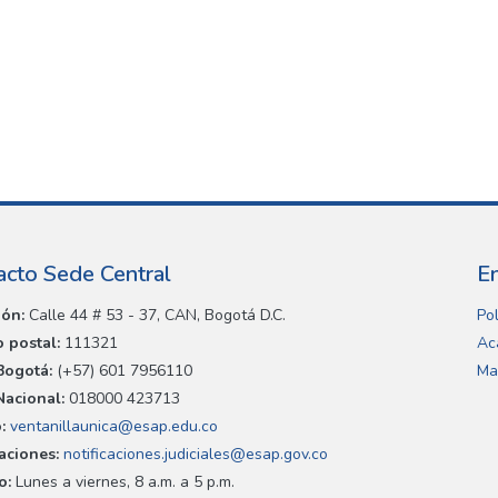
acto Sede Central
E
ión:
Calle 44 # 53 - 37, CAN, Bogotá D.C.
Pol
 postal:
111321
Ac
Bogotá:
(+57) 601 7956110
Ma
Nacional:
018000 423713
:
ventanillaunica@esap.edu.co
caciones:
notificaciones.judiciales@esap.gov.co
o:
Lunes a viernes, 8 a.m. a 5 p.m.