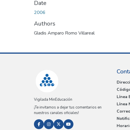
Date
2006
Authors
Gladis Amparo Romo Villareal
Cont
Direcc
Código
Línea 
Vigilada MinEducación
Línea 
¡Te invitamos a dejar tus comentarios en
Correo
nuestros canales oficiales!
Notifi
Horari