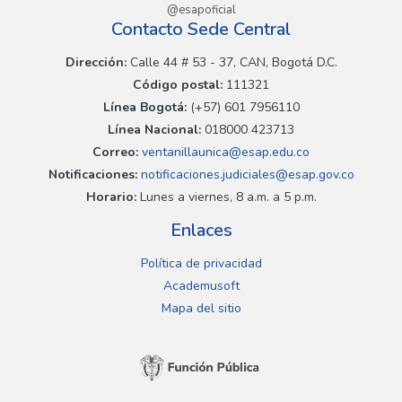
@esapoficial
Contacto Sede Central
Dirección:
Calle 44 # 53 - 37, CAN, Bogotá D.C.
Código postal:
111321
Línea Bogotá:
(+57) 601 7956110
Línea Nacional:
018000 423713
Correo:
ventanillaunica@esap.edu.co
Notificaciones:
notificaciones.judiciales@esap.gov.co
Horario:
Lunes a viernes, 8 a.m. a 5 p.m.
Enlaces
Política de privacidad
Academusoft
Mapa del sitio