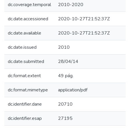
dc.coverage.temporal
2010-2020
dc.date.accessioned
2020-10-27T21:52:37Z
dc.date.available
2020-10-27T21:52:37Z
dc.date.issued
2010
dc.date.submitted
28/04/14
dc.format.extent
49 pág.
dc.format.mimetype
application/pdf
dc.identifier.dane
20710
dc.identifier.esap
27195