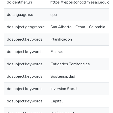
dc.identifier.uri
https://repositoriocdim.esap.edu.
dc.language.iso
spa
dc.subject.geographic
San Alberto - Cesar - Colombia
dc.subject.keywords
Planificación
dc.subject.keywords
Fianzas
dc.subject.keywords
Entidades Territoriales
dc.subject.keywords
Sostenibilidad
dc.subject.keywords
Inversión Social
dc.subject.keywords
Capital