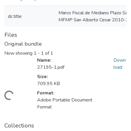
Marco Fiscal de Mediano Plazo Sa
dc.title
MFMP San Alberto Cesar 2010-2
Files
Original bundle
Now showing
1 - 1 of 1
Name:
Down
27195-1.pdf
load
Size:
709.95 KB
Format:
oading...
Adobe Portable Document
Format
Collections