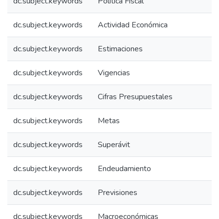
dc.subject.keywords
Política Fiscal
dc.subject.keywords
Actividad Económica
dc.subject.keywords
Estimaciones
dc.subject.keywords
Vigencias
dc.subject.keywords
Cifras Presupuestales
dc.subject.keywords
Metas
dc.subject.keywords
Superávit
dc.subject.keywords
Endeudamiento
dc.subject.keywords
Previsiones
dc.subject.keywords
Macroeconómicas