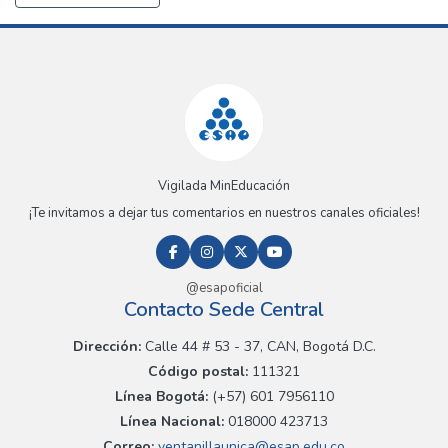
Vigilada MinEducación
¡Te invitamos a dejar tus comentarios en nuestros canales oficiales!
@esapoficial
Contacto Sede Central
Dirección:
Calle 44 # 53 - 37, CAN, Bogotá D.C.
Código postal:
111321
Línea Bogotá:
(+57) 601 7956110
Línea Nacional:
018000 423713
Correo:
ventanillaunica@esap.edu.co