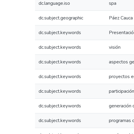
dc.language.iso
spa
dc.subject.geographic
Páez Cauca 
dc.subject.keywords
Presentació
dc.subject.keywords
visión
dc.subject.keywords
aspectos ge
dc.subject.keywords
proyectos e
dc.subject.keywords
participació
dc.subject.keywords
generación
dc.subject.keywords
programas d