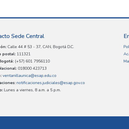
acto Sede Central
E
ión:
Calle 44 # 53 - 37, CAN, Bogotá D.C.
Pol
 postal:
111321
Ac
Bogotá:
(+57) 601 7956110
Ma
Nacional:
018000 423713
:
ventanillaunica@esap.edu.co
caciones:
notificaciones.judiciales@esap.gov.co
o:
Lunes a viernes, 8 a.m. a 5 p.m.