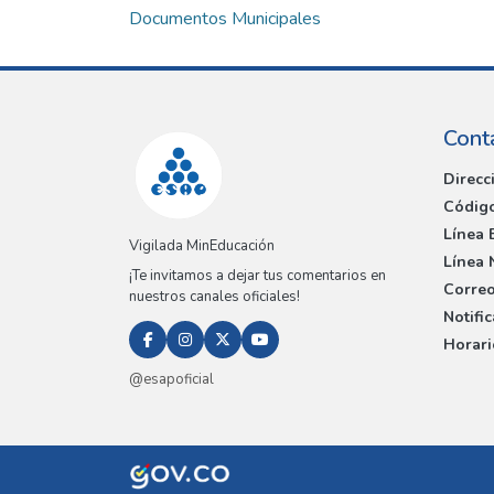
Documentos Municipales
Cont
Direcc
Código
Línea 
Vigilada MinEducación
Línea 
¡Te invitamos a dejar tus comentarios en
Correo
nuestros canales oficiales!
Notifi
Horari
@esapoficial