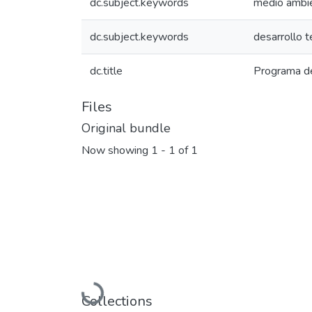
dc.subject.keywords
medio ambi
dc.subject.keywords
desarrollo te
dc.title
Programa d
Files
Original bundle
Now showing
1 - 1 of 1
Loading...
Collections