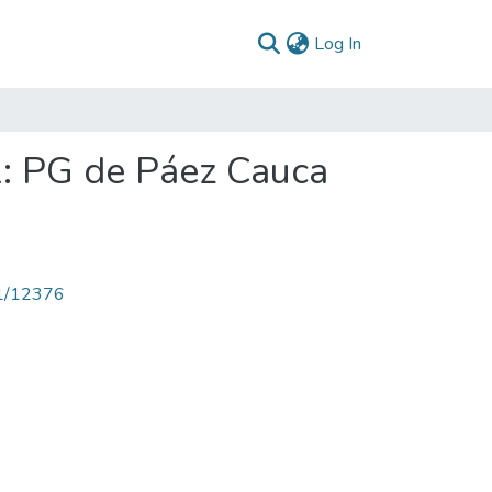
(current)
Log In
: PG de Páez Cauca
71/12376