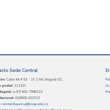
acto Sede Central
E
ión:
Calle 44 # 53 - 37, CAN, Bogotá D.C.
Pol
 postal:
111321
Ac
Bogotá:
(+57) 601 7956110
Ma
Nacional:
018000 423713
:
ventanillaunica@esap.edu.co