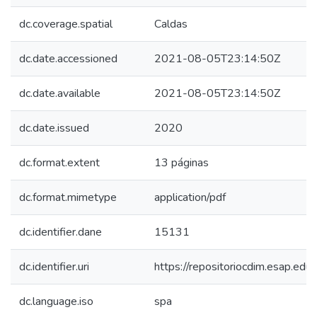
dc.coverage.spatial
Caldas
dc.date.accessioned
2021-08-05T23:14:50Z
dc.date.available
2021-08-05T23:14:50Z
dc.date.issued
2020
dc.format.extent
13 páginas
dc.format.mimetype
application/pdf
dc.identifier.dane
15131
dc.identifier.uri
https://repositoriocdim.esap.e
dc.language.iso
spa