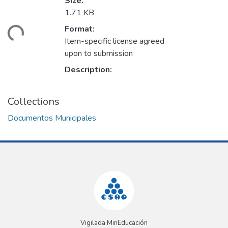
Size:
1.71 KB
Format:
ding...
Item-specific license agreed
upon to submission
Description:
Collections
Documentos Municipales
Vigilada MinEducación