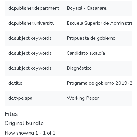
dc.publisher.department
Boyacá - Casanare.
dc.publisher.university
Escuela Superior de Administrac
dc.subject.keywords
Propuesta de gobierno
dc.subject.keywords
Candidato alcaldía
dc.subject.keywords
Diagnóstico
dc.title
Programa de gobierno 2019-2022
dc.type.spa
Working Paper
Files
Original bundle
Now showing
1 - 1 of 1