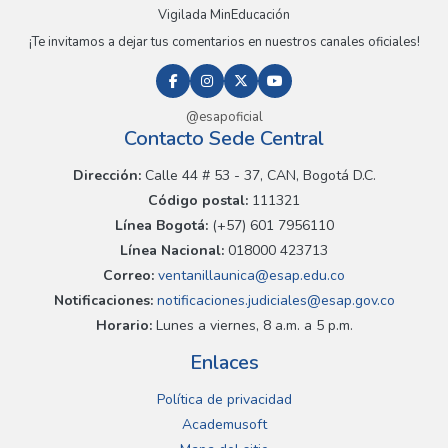
Vigilada MinEducación
¡Te invitamos a dejar tus comentarios en nuestros canales oficiales!
@esapoficial
Contacto Sede Central
Dirección:
Calle 44 # 53 - 37, CAN, Bogotá D.C.
Código postal:
111321
Línea Bogotá:
(+57) 601 7956110
Línea Nacional:
018000 423713
Correo:
ventanillaunica@esap.edu.co
Notificaciones:
notificaciones.judiciales@esap.gov.co
Horario:
Lunes a viernes, 8 a.m. a 5 p.m.
Enlaces
Política de privacidad
Academusoft