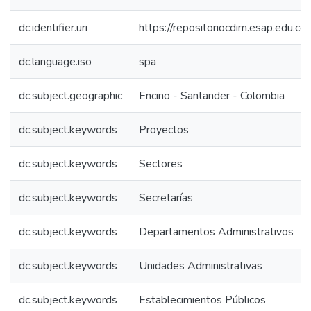
dc.identifier.uri
https://repositoriocdim.esap.edu.
dc.language.iso
spa
dc.subject.geographic
Encino - Santander - Colombia
dc.subject.keywords
Proyectos
dc.subject.keywords
Sectores
dc.subject.keywords
Secretarías
dc.subject.keywords
Departamentos Administrativos
dc.subject.keywords
Unidades Administrativas
dc.subject.keywords
Establecimientos Públicos