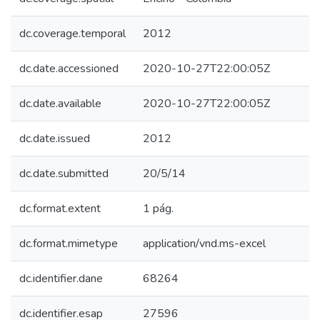
dc.coverage.temporal
2012
dc.date.accessioned
2020-10-27T22:00:05Z
dc.date.available
2020-10-27T22:00:05Z
dc.date.issued
2012
dc.date.submitted
20/5/14
dc.format.extent
1 pág.
dc.format.mimetype
application/vnd.ms-excel
dc.identifier.dane
68264
dc.identifier.esap
27596