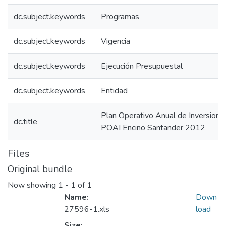
dc.subject.keywords
Programas
dc.subject.keywords
Vigencia
dc.subject.keywords
Ejecución Presupuestal
dc.subject.keywords
Entidad
Plan Operativo Anual de Inversion
dc.title
POAI Encino Santander 2012
Files
Original bundle
Now showing
1 - 1 of 1
Name:
Down
27596-1.xls
load
Size: