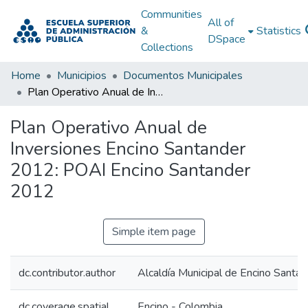
Communities
All of
&
Statistics
DSpace
Collections
Home
Municipios
Documentos Municipales
Plan Operativo Anual de Inversiones Encino Santander 2012: POAI Encino Santander 2012
Plan Operativo Anual de
Inversiones Encino Santander
2012: POAI Encino Santander
2012
Simple item page
dc.contributor.author
Alcaldía Municipal de Encino Santan
dc.coverage.spatial
Encino - Colombia