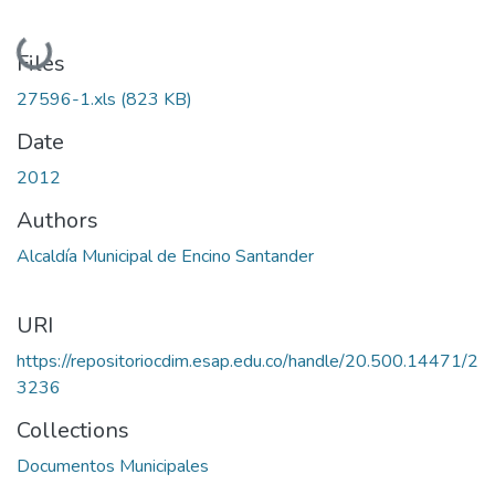
Loading...
Files
27596-1.xls
(823 KB)
Date
2012
Authors
Alcaldía Municipal de Encino Santander
URI
https://repositoriocdim.esap.edu.co/handle/20.500.14471/2
3236
Collections
Documentos Municipales