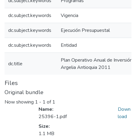
dc.subject.keywords
Programas
dc.subject.keywords
Vigencia
dc.subject.keywords
Ejecución Presupuestal
dc.subject.keywords
Entidad
Plan Operativo Anual de Inversión 
dc.title
Argelia Antioquia 2011
Files
Original bundle
Now showing
1 - 1 of 1
Name:
Down
25396-1.pdf
load
Size:
1.1 MB