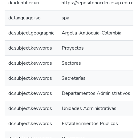
dc.identifier.uri
https://repositoriocdim.esap.edu.
dc.language.iso
spa
dc.subject.geographic
Argelia-Antioquia-Colombia
dc.subject.keywords
Proyectos
dc.subject.keywords
Sectores
dc.subject.keywords
Secretarías
dc.subject.keywords
Departamentos Administrativos
dc.subject.keywords
Unidades Administrativas
dc.subject.keywords
Establecimientos Públicos