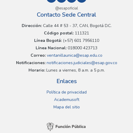
@esapoficial
Contacto Sede Central
Dirección:
Calle 44 # 53 - 37, CAN, Bogotá D.C.
Código postal:
111321
Línea Bogotá:
(+57) 601 7956110
Línea Nacional:
018000 423713
Correo:
ventanillaunica@esap.edu.co
Notificaciones:
notificaciones.judiciales@esap.gov.co
Horario:
Lunes a viernes, 8 a.m. a 5 p.m.
Enlaces
Política de privacidad
Academusoft
Mapa del sitio