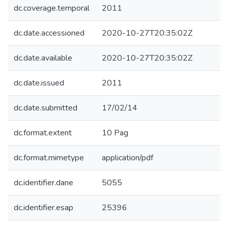
dc.coverage.temporal
2011
dc.date.accessioned
2020-10-27T20:35:02Z
dc.date.available
2020-10-27T20:35:02Z
dc.date.issued
2011
dc.date.submitted
17/02/14
dc.format.extent
10 Pag
dc.format.mimetype
application/pdf
dc.identifier.dane
5055
dc.identifier.esap
25396