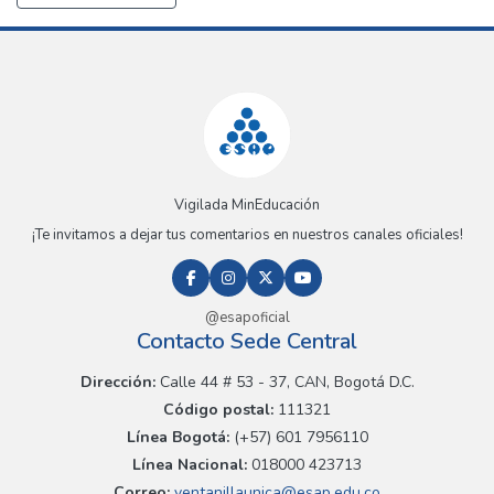
Vigilada MinEducación
¡Te invitamos a dejar tus comentarios en nuestros canales oficiales!
@esapoficial
Contacto Sede Central
Dirección:
Calle 44 # 53 - 37, CAN, Bogotá D.C.
Código postal:
111321
Línea Bogotá:
(+57) 601 7956110
Línea Nacional:
018000 423713
Correo:
ventanillaunica@esap.edu.co