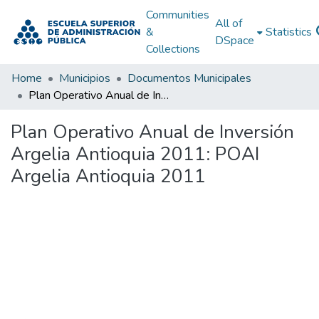
Communities
All of
&
Statistics
DSpace
Collections
Home
Municipios
Documentos Municipales
Plan Operativo Anual de Inversión Argelia Antioquia 2011: POAI Argelia Antioquia 2011
Plan Operativo Anual de Inversión
Argelia Antioquia 2011: POAI
Argelia Antioquia 2011
Loading...