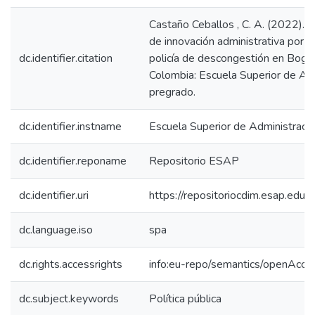
Castaño Ceballos , C. A. (2022).E
de innovación administrativa por 
dc.identifier.citation
policía de descongestión en Bogot
Colombia: Escuela Superior de Adm
pregrado.
dc.identifier.instname
Escuela Superior de Administraci
dc.identifier.reponame
Repositorio ESAP
dc.identifier.uri
https://repositoriocdim.esap.ed
dc.language.iso
spa
dc.rights.accessrights
info:eu-repo/semantics/openAcce
dc.subject.keywords
Política pública