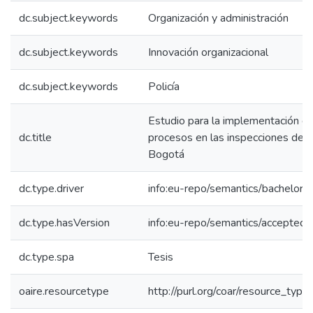
dc.subject.keywords
Organización y administración
dc.subject.keywords
Innovación organizacional
dc.subject.keywords
Policía
Estudio para la implementación de
dc.title
procesos en las inspecciones de p
Bogotá
dc.type.driver
info:eu-repo/semantics/bachelorT
dc.type.hasVersion
info:eu-repo/semantics/acceptedV
dc.type.spa
Tesis
oaire.resourcetype
http://purl.org/coar/resource_type