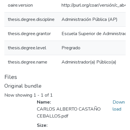
oaire.version
http://purl.org/coar/versión/c_a
thesis.degree.discipline
Administración Pública (AP)
thesis.degree.grantor
Escuela Superior de Administraci
thesis.degree.level
Pregrado
thesis.degree.name
Administrador(a) Público(a)
Files
Original bundle
Now showing
1 - 1 of 1
Name:
Down
CARLOS ALBERTO CASTAÑO
load
CEBALLOS.pdf
Size: