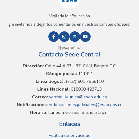
Vigilada MinEducación
¡Te invitamos a dejar tus comentarios en nuestros canales oficiales!
@esapoficial
Contacto Sede Central
Dirección:
Calle 44 # 53 - 37, CAN, Bogotá D.C.
Código postal:
111321
Línea Bogotá:
(+57) 601 7956110
Línea Nacional:
018000 423713
Correo:
ventanillaunica@esap.edu.co
Notificaciones:
notificaciones.judiciales@esap.gov.co
Horario:
Lunes a viernes, 8 a.m. a 5 p.m.
Enlaces
Política de privacidad