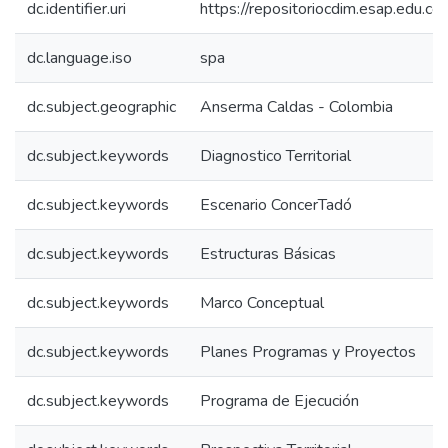
dc.identifier.uri
https://repositoriocdim.esap.edu.
dc.language.iso
spa
dc.subject.geographic
Anserma Caldas - Colombia
dc.subject.keywords
Diagnostico Territorial
dc.subject.keywords
Escenario ConcerTadó
dc.subject.keywords
Estructuras Básicas
dc.subject.keywords
Marco Conceptual
dc.subject.keywords
Planes Programas y Proyectos
dc.subject.keywords
Programa de Ejecución