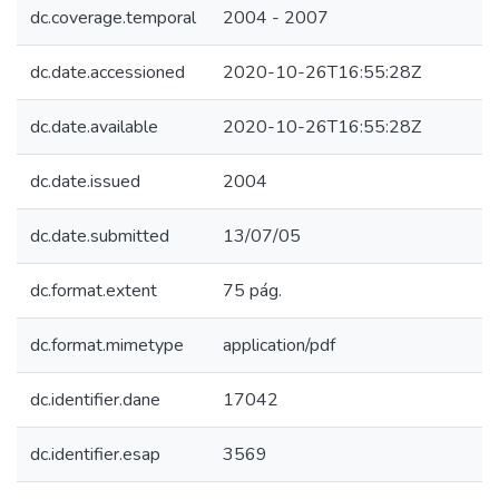
dc.coverage.temporal
2004 - 2007
dc.date.accessioned
2020-10-26T16:55:28Z
dc.date.available
2020-10-26T16:55:28Z
dc.date.issued
2004
dc.date.submitted
13/07/05
dc.format.extent
75 pág.
dc.format.mimetype
application/pdf
dc.identifier.dane
17042
dc.identifier.esap
3569