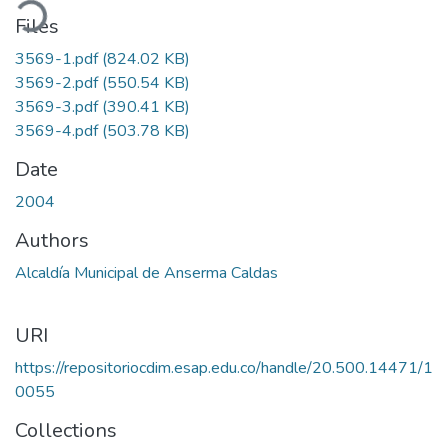
ading...
Files
3569-1.pdf
(824.02 KB)
3569-2.pdf
(550.54 KB)
3569-3.pdf
(390.41 KB)
3569-4.pdf
(503.78 KB)
Date
2004
Authors
Alcaldía Municipal de Anserma Caldas
URI
https://repositoriocdim.esap.edu.co/handle/20.500.14471/1
0055
Collections