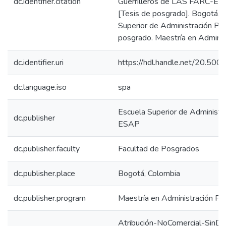
dc.identifier.citation
Guerrilleros de LAS FARC-EP
[Tesis de posgrado]. Bogotá, 
Superior de Administración Púb
posgrado. Maestría en Adminis
dc.identifier.uri
https://hdl.handle.net/20.50
dc.language.iso
spa
Escuela Superior de Administra
dc.publisher
ESAP
dc.publisher.faculty
Facultad de Posgrados
dc.publisher.place
Bogotá, Colombia
dc.publisher.program
Maestría en Administración Púb
Atribución-NoComercial-SinDe