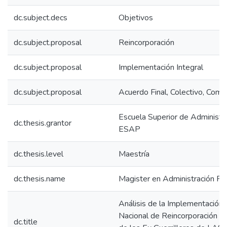
dc.subject.decs
Objetivos
dc.subject.proposal
Reincorporación
dc.subject.proposal
Implementación Integral
dc.subject.proposal
Acuerdo Final, Colectivo, Comun
Escuela Superior de Administra
dc.thesis.grantor
ESAP
dc.thesis.level
Maestría
dc.thesis.name
Magister en Administración Pú
Análisis de la Implementación d
Nacional de Reincorporación S
dc.title