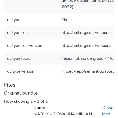
de los Ex Guerrilleros de LA
2022)
dc.type
Thesis
dc.type.coar
http://purl.org/coar/resource_t
dc.type.coarversion
http://purl.org/coar/version/
dc.type.local
Tesis/Trabajo de grado - Monog
dc.type.version
info:eu-repo/semantics/accept
Files
Original bundle
Now showing
1 - 1 of 1
Name:
Down
MARILYN GIOVANNA MILLAN
load