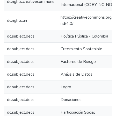
dc.rights.creativecommons
Internacional (CC BY-NC-ND 4
https://creativecommons.org/l
dc.rights.uri
nd/4.0/
dc.subject.decs
Política Pública - Colombia
dc.subject.decs
Crecimiento Sostenible
dc.subject.decs
Factores de Riesgo
dc.subject.decs
Análisis de Datos
dc.subject.decs
Logro
dc.subject.decs
Donaciones
dc.subject.decs
Participación Social