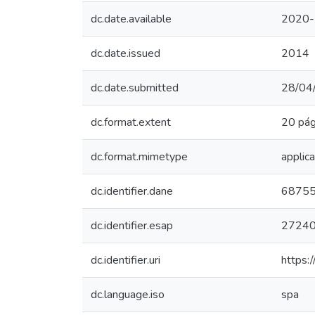
dc.date.available
2020-
dc.date.issued
2014
dc.date.submitted
28/04
dc.format.extent
20 pág
dc.format.mimetype
applica
dc.identifier.dane
6875
dc.identifier.esap
2724
dc.identifier.uri
https:
dc.language.iso
spa