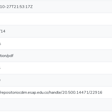
10-27T21:53:17Z
/14
.
tion/pdf
5
0
//repositoriocdim.esap.edu.co/handle/20.500.14471/22916