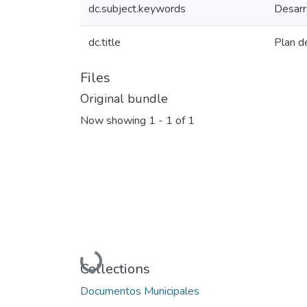
dc.subject.keywords
Desarro
dc.title
Plan d
Files
Original bundle
Now showing
1 - 1 of 1
Loading...
Collections
Documentos Municipales