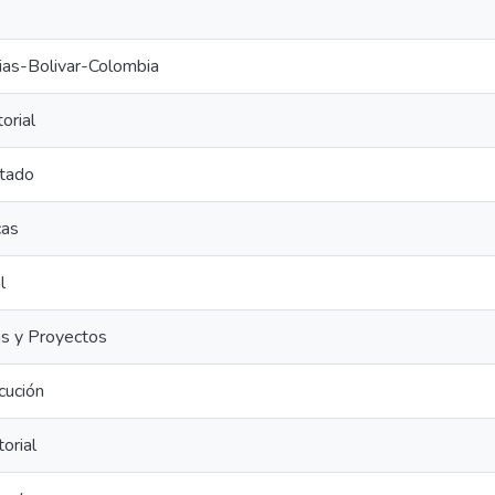
ias-Bolivar-Colombia
orial
rtado
cas
l
s y Proyectos
cución
orial