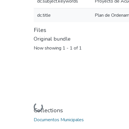
dc.subject.keywords
Proyecto de Acu
dc.title
Plan de Ordenami
Files
Original bundle
Now showing
1 - 1 of 1
Loading...
Collections
Documentos Municipales