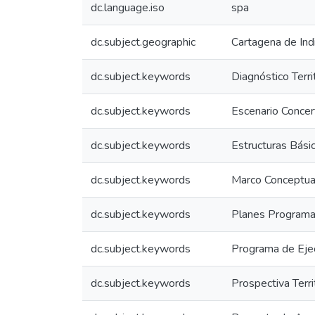
dc.language.iso
spa
dc.subject.geographic
Cartagena de Ind
dc.subject.keywords
Diagnóstico Territ
dc.subject.keywords
Escenario Conce
dc.subject.keywords
Estructuras Bási
dc.subject.keywords
Marco Conceptua
dc.subject.keywords
Planes Programa
dc.subject.keywords
Programa de Eje
dc.subject.keywords
Prospectiva Territ