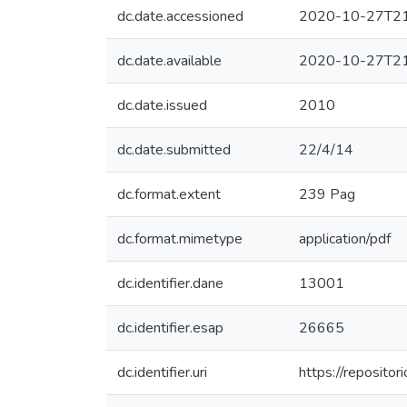
dc.date.accessioned
2020-10-27T21
dc.date.available
2020-10-27T21
dc.date.issued
2010
dc.date.submitted
22/4/14
dc.format.extent
239 Pag
dc.format.mimetype
application/pdf
dc.identifier.dane
13001
dc.identifier.esap
26665
dc.identifier.uri
https://reposit