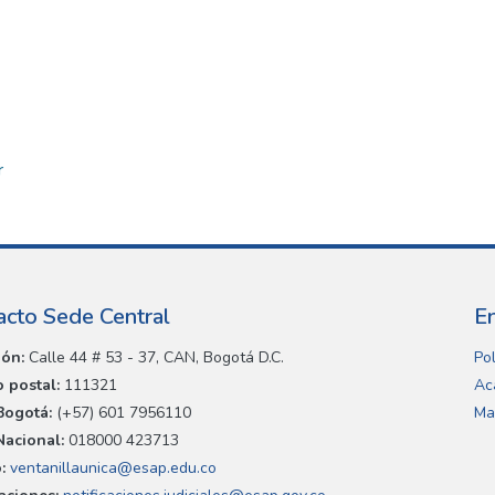
r
acto Sede Central
E
ión:
Calle 44 # 53 - 37, CAN, Bogotá D.C.
Pol
 postal:
111321
Ac
Bogotá:
(+57) 601 7956110
Ma
Nacional:
018000 423713
:
ventanillaunica@esap.edu.co