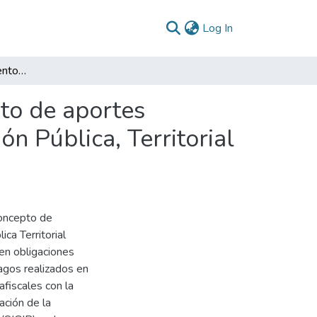
(current)
Log In
Proceso de fortalecimiento del recaudo por concepto de aportes parafiscales en la Escuela Superior de Administración Pública, Territorial Caldas
to de aportes
ón Pública, Territorial
concepto de
ca Territorial
en obligaciones
pagos realizados en
fiscales con la
ación de la