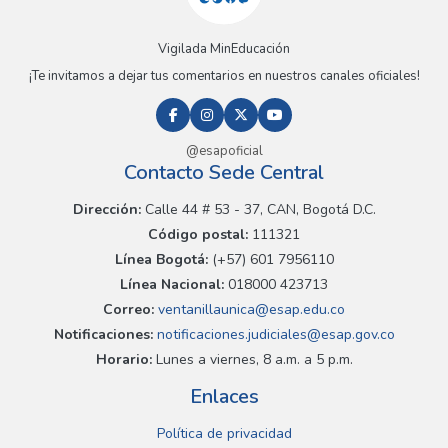
Vigilada MinEducación
¡Te invitamos a dejar tus comentarios en nuestros canales oficiales!
@esapoficial
Contacto Sede Central
Dirección:
Calle 44 # 53 - 37, CAN, Bogotá D.C.
Código postal:
111321
Línea Bogotá:
(+57) 601 7956110
Línea Nacional:
018000 423713
Correo:
ventanillaunica@esap.edu.co
Notificaciones:
notificaciones.judiciales@esap.gov.co
Horario:
Lunes a viernes, 8 a.m. a 5 p.m.
Enlaces
Política de privacidad