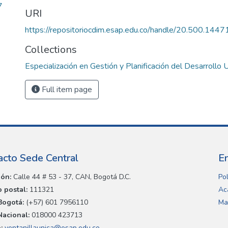
7
URI
https://repositoriocdim.esap.edu.co/handle/20.500.144
Collections
Especialización en Gestión y Planificación del Desarrollo
Full item page
acto Sede Central
E
ión:
Calle 44 # 53 - 37, CAN, Bogotá D.C.
Pol
 postal:
111321
Ac
Bogotá:
(+57) 601 7956110
Ma
Nacional:
018000 423713
:
ventanillaunica@esap.edu.co