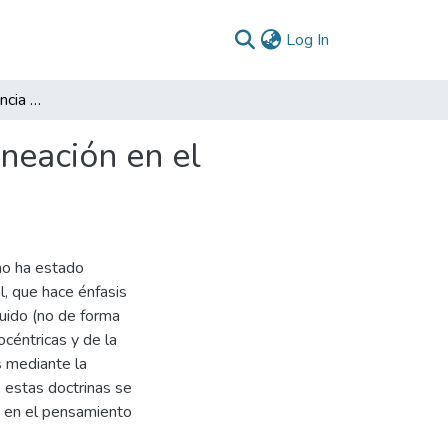
(current)
Log In
Formulación de la provincia administrativa y de planeación en el Magdalena Medio santandereano
aneación en el
no ha estado
al, que hace énfasis
luido (no de forma
océntricas y de la
s mediante la
 estas doctrinas se
n en el pensamiento