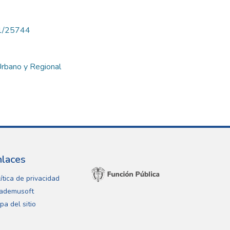
71/25744
 Urbano y Regional
nlaces
ítica de privacidad
ademusoft
pa del sitio