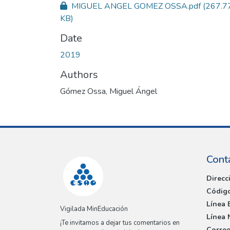
MIGUEL ANGEL GOMEZ OSSA.pdf
(267.7
KB)
Date
2019
Authors
Gómez Ossa, Miguel Ángel
Cont
Direcc
Código
Línea 
Vigilada MinEducación
Línea 
¡Te invitamos a dejar tus comentarios en
Correo