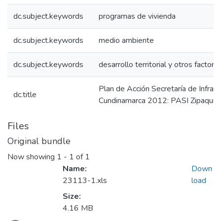
dc.subject.keywords
programas de vivienda
dc.subject.keywords
medio ambiente
dc.subject.keywords
desarrollo territorial y otros factore
Plan de Acción Secretaría de Infraes
dc.title
Cundinamarca 2012: PASI Zipaquir
Files
Original bundle
Now showing
1 - 1 of 1
Name:
Down
23113-1.xls
load
Size:
4.16 MB