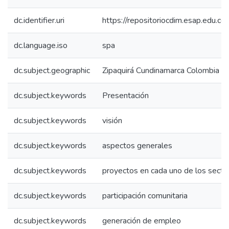
dc.identifier.uri
https://repositoriocdim.esap.edu.
dc.language.iso
spa
dc.subject.geographic
Zipaquirá Cundinamarca Colombia
dc.subject.keywords
Presentación
dc.subject.keywords
visión
dc.subject.keywords
aspectos generales
dc.subject.keywords
proyectos en cada uno de los secto
dc.subject.keywords
participación comunitaria
dc.subject.keywords
generación de empleo