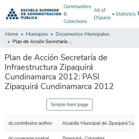
Communities
All of
&
Statistics
DSpace
Collections
Home
Municipios
Documentos Municipales
Plan de Acción Secretaría de Infraestructura Zipaquirá Cundinamarca 2012: PASI Zipaquirá Cundinamarca 2012
Plan de Acción Secretaría de
Infraestructura Zipaquirá
Cundinamarca 2012: PASI
Zipaquirá Cundinamarca 2012
Simple item page
dc.contributor.author
Alcaldía Municipal de Zipaquirá Cun
dc.coverage.spatial
Zipaquirá- Colombia