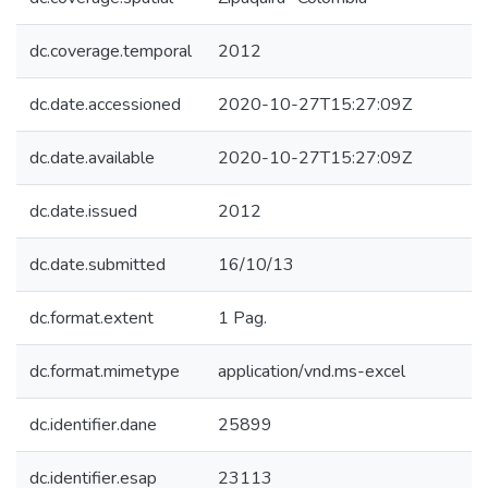
dc.coverage.temporal
2012
dc.date.accessioned
2020-10-27T15:27:09Z
dc.date.available
2020-10-27T15:27:09Z
dc.date.issued
2012
dc.date.submitted
16/10/13
dc.format.extent
1 Pag.
dc.format.mimetype
application/vnd.ms-excel
dc.identifier.dane
25899
dc.identifier.esap
23113