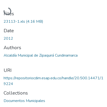
Loading...
Files
23113-1.xls
(4.16 MB)
Date
2012
Authors
Alcaldía Municipal de Zipaquirá Cundinamarca
URI
https://repositoriocdim.esap.edu.co/handle/20.500.14471/1
9224
Collections
Documentos Municipales