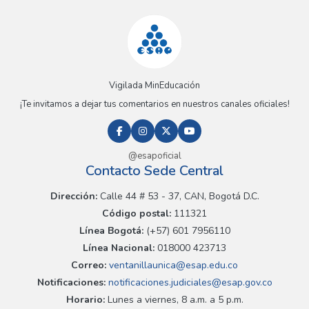
Vigilada MinEducación
¡Te invitamos a dejar tus comentarios en nuestros canales oficiales!
@esapoficial
Contacto Sede Central
Dirección:
Calle 44 # 53 - 37, CAN, Bogotá D.C.
Código postal:
111321
Línea Bogotá:
(+57) 601 7956110
Línea Nacional:
018000 423713
Correo:
ventanillaunica@esap.edu.co
Notificaciones:
notificaciones.judiciales@esap.gov.co
Horario:
Lunes a viernes, 8 a.m. a 5 p.m.