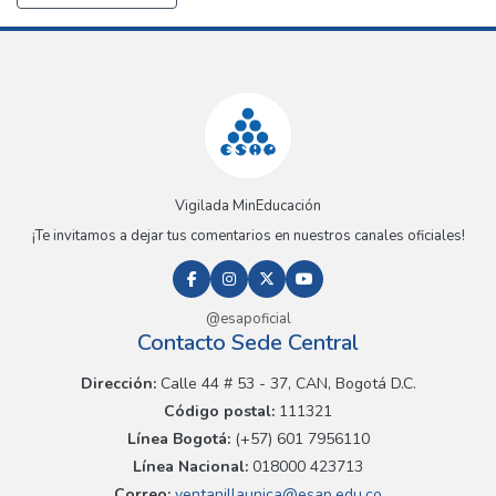
Vigilada MinEducación
¡Te invitamos a dejar tus comentarios en nuestros canales oficiales!
@esapoficial
Contacto Sede Central
Dirección:
Calle 44 # 53 - 37, CAN, Bogotá D.C.
Código postal:
111321
Línea Bogotá:
(+57) 601 7956110
Línea Nacional:
018000 423713
Correo:
ventanillaunica@esap.edu.co