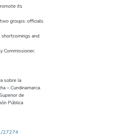
romote its
two groups: officials
ous shortcomings and
ly Commissioner,
ra sobre la
cha – Cundinamarca.
Superior de
ión Pública
71/27274