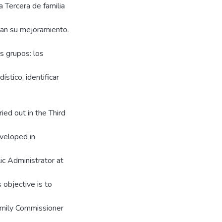
a Tercera de familia
an su mejoramiento.
s grupos: los
ístico, identificar
ried out in the Third
eveloped in
lic Administrator at
 objective is to
amily Commissioner