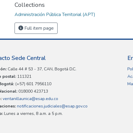
Collections
Administración Pública Territorial (APT)
Full item page
acto Sede Central
E
ión:
Calle 44 # 53 - 37, CAN, Bogotá D.C.
Pol
 postal:
111321
Ac
Bogotá:
(+57) 601 7956110
Ma
Nacional:
018000 423713
:
ventanillaunica@esap.edu.co
caciones:
notificaciones.judiciales@esap.gov.co
o:
Lunes a viernes, 8 a.m. a 5 p.m.