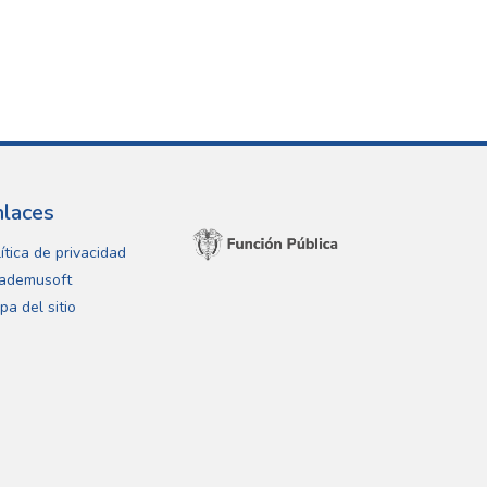
nlaces
ítica de privacidad
ademusoft
pa del sitio