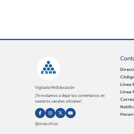
Cont
Direcc
Código
Línea 
Vigilada MinEducación
Línea 
¡Te invitamos a dejar tus comentarios en
Correo
nuestros canales oficiales!
Notifi
Horari
@esapoficial