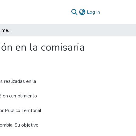
(current)
Log In
Análisis y propuesta de mejora sobre la comunicación en la comisaria tercera del municipio de Soacha – Cundinamarca
ón en la comisaria
s realizadas en la
ló en cumplimiento
r Publico Territorial
ombia. Su objetivo