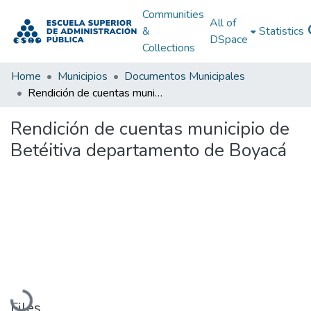
Communities
All of
&
Statistics
DSpace
Collections
Home
Municipios
Documentos Municipales
Rendición de cuentas municipio de Betéitiva departamento de Boyacá
Rendición de cuentas municipio de
Betéitiva departamento de Boyacá
Loading...
Files