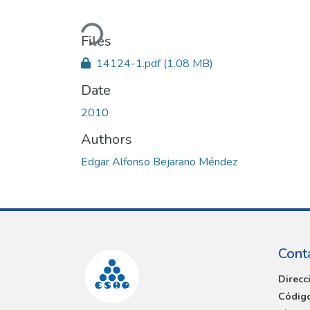
Loading...
Files
14124-1.pdf
(1.08 MB)
Date
2010
Authors
Edgar Alfonso Bejarano Méndez
Cont
Direcc
Código