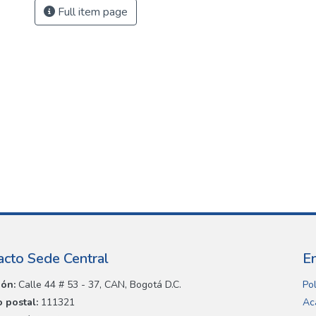
Full item page
acto Sede Central
E
ión:
Calle 44 # 53 - 37, CAN, Bogotá D.C.
Pol
 postal:
111321
Ac