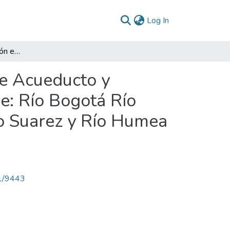
(current)
Log In
Evaluación de La Gestión en Cobertura y Calidad de Acueducto y Alcantarillado en Los Municipios de Las Cuencas De: Río Bogotá Río Magdalena, Río Negro Occidental, Río Macheta. Río Suarez y Río Humea del Departamento de Cundinamarca 1988 - 2007
de Acueducto y
e: Río Bogotá Río
ío Suarez y Río Humea
71/9443