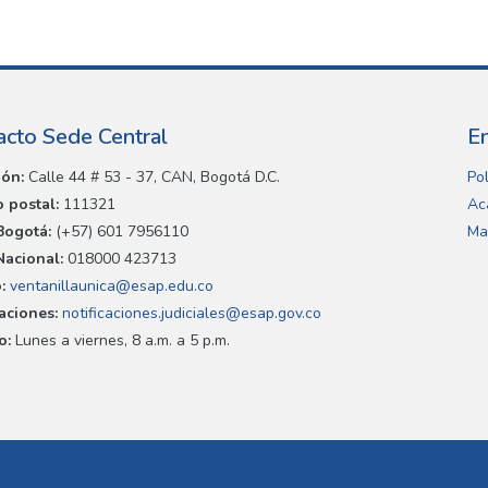
acto Sede Central
E
ión:
Calle 44 # 53 - 37, CAN, Bogotá D.C.
Pol
 postal:
111321
Ac
Bogotá:
(+57) 601 7956110
Ma
Nacional:
018000 423713
:
ventanillaunica@esap.edu.co
caciones:
notificaciones.judiciales@esap.gov.co
o:
Lunes a viernes, 8 a.m. a 5 p.m.