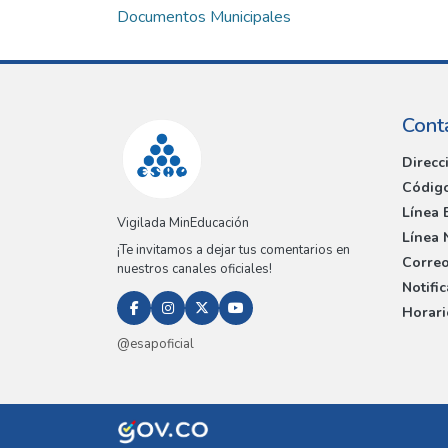
Documentos Municipales
Cont
Direcc
Código
Línea 
Vigilada MinEducación
Línea 
¡Te invitamos a dejar tus comentarios en
Correo
nuestros canales oficiales!
Notifi
Horari
@esapoficial