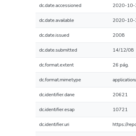
dc.date.accessioned
2020-10-
dc.date.available
2020-10-
dc.date.issued
2008
dc.date.submitted
14/12/08
dc.format.extent
26 pág.
dc.format.mimetype
application
dc.identifier.dane
20621
dc.identifier.esap
10721
dc.identifier.uri
https://re