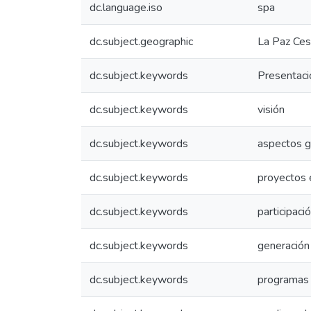
dc.language.iso
spa
dc.subject.geographic
La Paz Ces
dc.subject.keywords
Presentaci
dc.subject.keywords
visión
dc.subject.keywords
aspectos g
dc.subject.keywords
proyectos 
dc.subject.keywords
participaci
dc.subject.keywords
generación
dc.subject.keywords
programas 