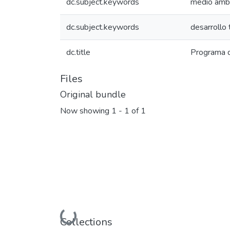
dc.subject.keywords
medio amb
dc.subject.keywords
desarrollo 
dc.title
Programa 
Files
Original bundle
Now showing
1 - 1 of 1
Loading...
Collections