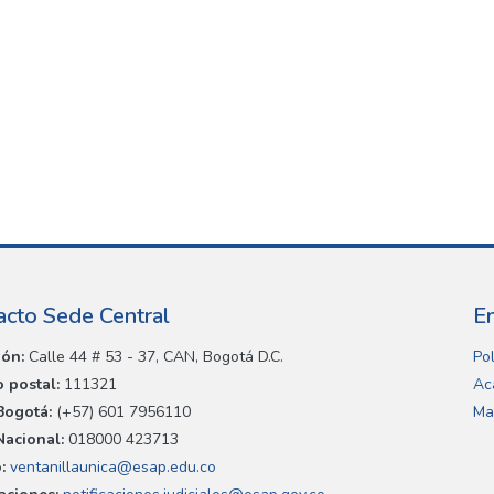
acto Sede Central
E
ión:
Calle 44 # 53 - 37, CAN, Bogotá D.C.
Pol
 postal:
111321
Ac
Bogotá:
(+57) 601 7956110
Ma
Nacional:
018000 423713
:
ventanillaunica@esap.edu.co