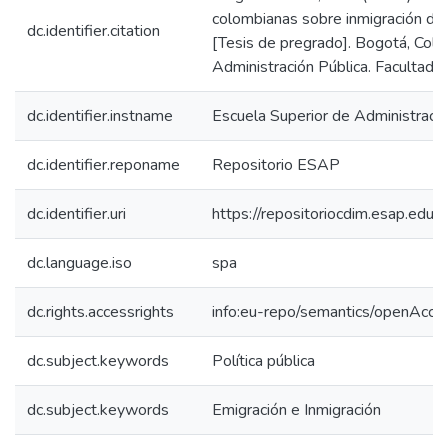
colombianas sobre inmigración du
dc.identifier.citation
[Tesis de pregrado]. Bogotá, Colo
Administración Pública. Facultad 
dc.identifier.instname
Escuela Superior de Administraci
dc.identifier.reponame
Repositorio ESAP
dc.identifier.uri
https://repositoriocdim.esap.ed
dc.language.iso
spa
dc.rights.accessrights
info:eu-repo/semantics/openAcce
dc.subject.keywords
Política pública
dc.subject.keywords
Emigración e Inmigración