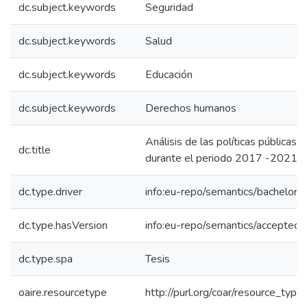
dc.subject.keywords
Seguridad
dc.subject.keywords
Salud
dc.subject.keywords
Educación
dc.subject.keywords
Derechos humanos
Análisis de las políticas públicas
dc.title
durante el periodo 2017 -2021
dc.type.driver
info:eu-repo/semantics/bachelorT
dc.type.hasVersion
info:eu-repo/semantics/acceptedV
dc.type.spa
Tesis
oaire.resourcetype
http://purl.org/coar/resource_type