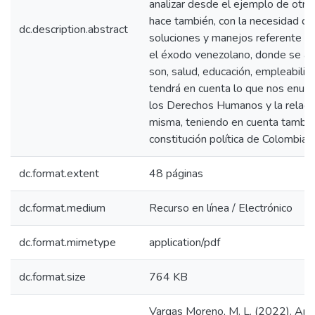
analizar desde el ejemplo de otros
hace también, con la necesidad de
dc.description.abstract
soluciones y manejos referente a l
el éxodo venezolano, donde se an
son, salud, educación, empleabilida
tendrá en cuenta lo que nos enunc
los Derechos Humanos y la relació
misma, teniendo en cuenta también
constitución política de Colombia.
dc.format.extent
48 páginas
dc.format.medium
Recurso en línea / Electrónico
dc.format.mimetype
application/pdf
dc.format.size
764 KB
Vargas Moreno, M. L. (2022). Análi