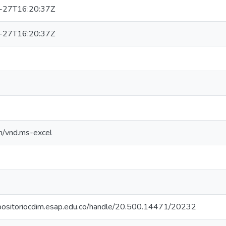
-27T16:20:37Z
-27T16:20:37Z
3
on/vnd.ms-excel
epositoriocdim.esap.edu.co/handle/20.500.14471/20232