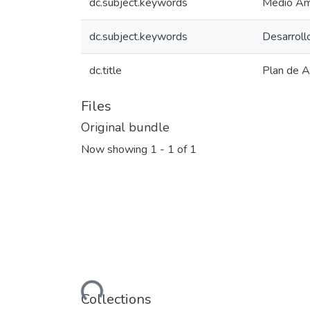
dc.subject.keywords
Medio Am
dc.subject.keywords
Desarrollo
dc.title
Plan de 
Files
Original bundle
Now showing
1 - 1 of 1
Loading...
Collections