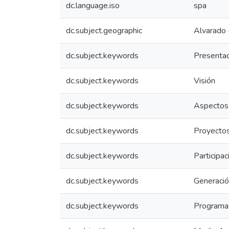
dc.language.iso
spa
dc.subject.geographic
Alvarado 
dc.subject.keywords
Presentac
dc.subject.keywords
Visión
dc.subject.keywords
Aspectos
dc.subject.keywords
Proyectos
dc.subject.keywords
Participac
dc.subject.keywords
Generaci
dc.subject.keywords
Programas