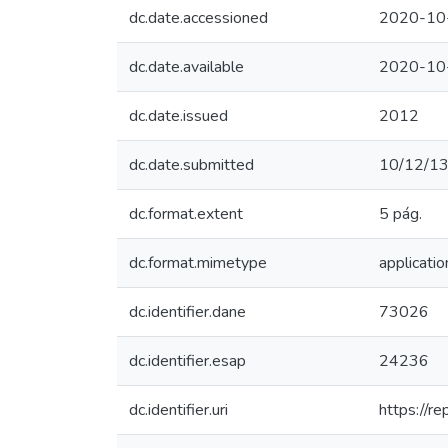
dc.date.accessioned
2020-10
dc.date.available
2020-10
dc.date.issued
2012
dc.date.submitted
10/12/1
dc.format.extent
5 pág.
dc.format.mimetype
applicati
dc.identifier.dane
73026
dc.identifier.esap
24236
dc.identifier.uri
https://r