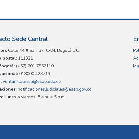
acto Sede Central
E
ión:
Calle 44 # 53 - 37, CAN, Bogotá D.C.
Pol
 postal:
111321
Ac
Bogotá:
(+57) 601 7956110
Ma
Nacional:
018000 423713
:
ventanillaunica@esap.edu.co
caciones:
notificaciones.judiciales@esap.gov.co
o:
Lunes a viernes, 8 a.m. a 5 p.m.