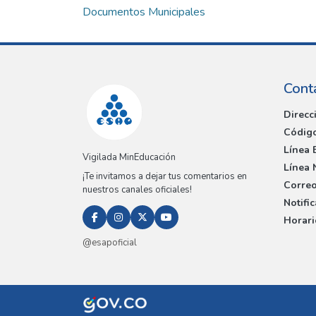
Documentos Municipales
Cont
Direcc
Código
Línea 
Vigilada MinEducación
Línea 
¡Te invitamos a dejar tus comentarios en
Correo
nuestros canales oficiales!
Notifi
Horari
@esapoficial