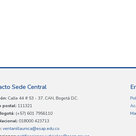
acto Sede Central
E
ión:
Calle 44 # 53 - 37, CAN, Bogotá D.C.
Pol
 postal:
111321
Ac
Bogotá:
(+57) 601 7956110
Ma
Nacional:
018000 423713
:
ventanillaunica@esap.edu.co