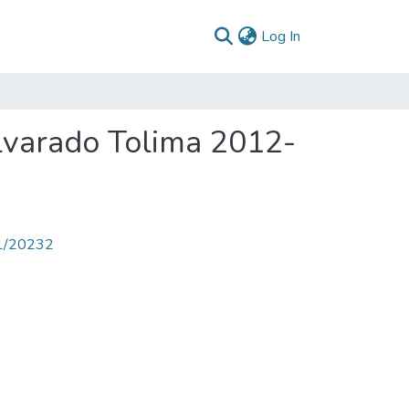
(current)
Log In
lvarado Tolima 2012-
71/20232