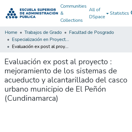
Communities
All of
&
Statistics
DSpace
Collections
Home
Trabajos de Grado
Facultad de Posgrado
Especialización en Proyectos de Desarrollo
Evaluación ex post al proyecto : mejoramiento de los sistemas de acueducto y alcantarillado del casco urbano municipio de El Peñón (Cundinamarca)
Evaluación ex post al proyecto :
mejoramiento de los sistemas de
acueducto y alcantarillado del casco
urbano municipio de El Peñón
(Cundinamarca)