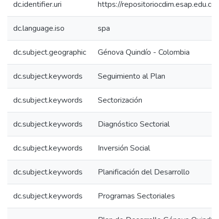
dc.identifier.uri
https://repositoriocdim.esap.edu.
dc.language.iso
spa
dc.subject.geographic
Génova Quindío - Colombia
dc.subject.keywords
Seguimiento al Plan
dc.subject.keywords
Sectorización
dc.subject.keywords
Diagnóstico Sectorial
dc.subject.keywords
Inversión Social
dc.subject.keywords
Planificación del Desarrollo
dc.subject.keywords
Programas Sectoriales