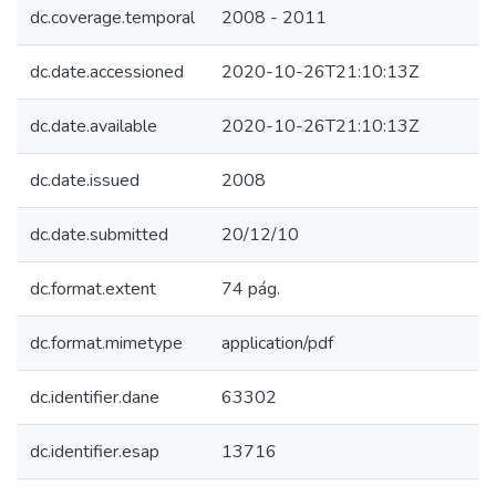
dc.coverage.temporal
2008 - 2011
dc.date.accessioned
2020-10-26T21:10:13Z
dc.date.available
2020-10-26T21:10:13Z
dc.date.issued
2008
dc.date.submitted
20/12/10
dc.format.extent
74 pág.
dc.format.mimetype
application/pdf
dc.identifier.dane
63302
dc.identifier.esap
13716